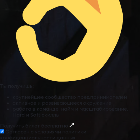
Ты получишь:
крупнейшее сообщество предпринимателей
активное и развивающееся окружение
работа в команде, найм и масштабирование,
Hard и Soft скиллы
Получить билет бесплатно
Cогласен с условиями
политики
конфиденциальности данных