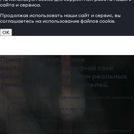
сайта и сервиса.
Продолжая использовать наши сайт и сервис, вы
соглашаетесь на использование файлов cookie.
OK
Приходи на бесплатное
наставничество! Прокачай свой
бизнес под кураторством реальных
успешных предпринимателей.
Персональные наставления по шагам от недели к
неделе
Практические знания и инструменты
Контроль и дисциплина
Ты сам выбираешь, у кого учиться
Регистрируйся, будет более 6 000 предпринимателей