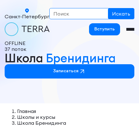
Санкт-Петербург
Вступить
OFFLINE
37 поток
Школа
Бренидинга
Семичук Анастасия Владимировна
Записаться
Оборот: 170 000 руб.
Главная
Школы и курсы
Школа Бренидинга