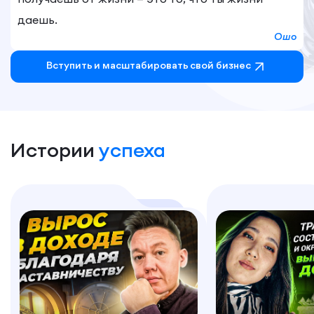
даешь.
Ошо
Вступить и маcштабировать свой бизнес
Истории
успеха