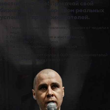
наставничество! Прокачай свой
бизнес под кураторством реальных
успешных предпринимателей.
Персональные наставления по шагам от недели к
неделе
Практические знания и инструменты
Контроль и дисциплина
Ты сам выбираешь, у кого учиться
Регистрируйся, будет более 6 000 предпринимателей
и 300+ наставников из разных отраслей.