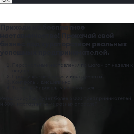
Приходи на бесплатное
наставничество! Прокачай свой
бизнес под кураторством реальных
успешных предпринимателей.
Персональные наставления по шагам от недели к
неделе
Практические знания и инструменты
Контроль и дисциплина
Ты сам выбираешь, у кого учиться
Регистрируйся, будет более 6 000 предпринимателей
и 300+ наставников из разных отраслей.