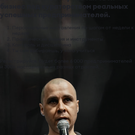
бизнес под кураторством реальных
успешных предпринимателей.
Персональные наставления по шагам от недели к
неделе
Практические знания и инструменты
Контроль и дисциплина
Ты сам выбираешь, у кого учиться
Регистрируйся, будет более 6 000 предпринимателей
и 300+ наставников из разных отраслей.